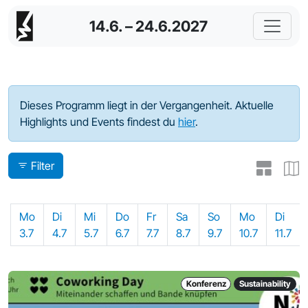
14.6. – 24.6.2027
Programm - 2023
Dieses Programm liegt in der Vergangenheit. Aktuelle
Highlights und Events findest du
hier
.
Filter
Mo
Di
Mi
Do
Fr
Sa
So
Mo
Di
3.7
4.7
5.7
6.7
7.7
8.7
9.7
10.7
11.7
Konferenz
Sustainability