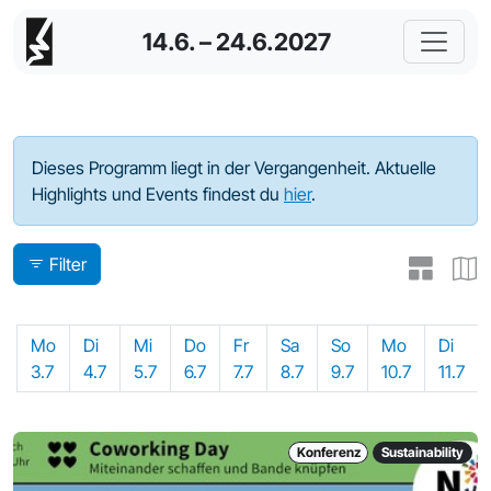
14.6. – 24.6.2027
Programm - 2023
Dieses Programm liegt in der Vergangenheit. Aktuelle
Highlights und Events findest du
hier
.
Filter
Mo
Di
Mi
Do
Fr
Sa
So
Mo
Di
3.7
4.7
5.7
6.7
7.7
8.7
9.7
10.7
11.7
Konferenz
Sustainability