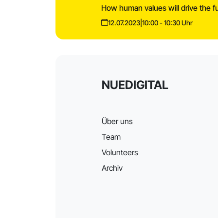
How human values will drive the fu
12.07.2023
|
10:00 - 10:30 Uhr
NUEDIGITAL
Über uns
Team
Volunteers
Archiv