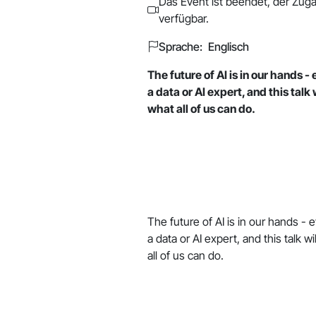
Das Event ist beendet, der Zuga
verfügbar.
Sprache: Englisch
The future of AI is in our hands - 
a data or AI expert, and this talk
what all of us can do.
The future of AI is in our hands - e
a data or AI expert, and this talk 
all of us can do.