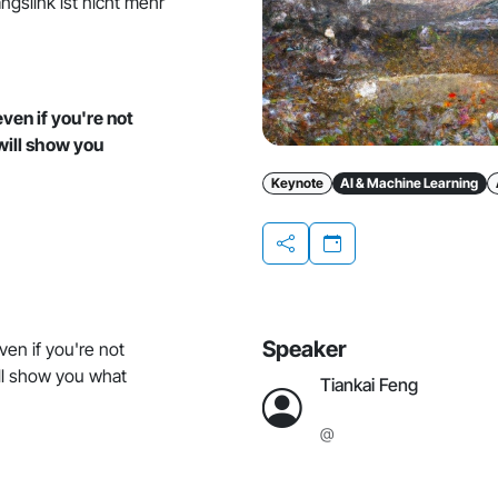
ngslink ist nicht mehr
even if you're not
 will show you
Keynote
AI & Machine Learning
Teilen
Speaker
ven if you're not
will show you what
Tiankai Feng
@