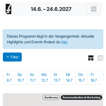
14.6. – 24.6.2027
Programm - 2021
Dieses Programm liegt in der Vergangenheit. Aktuelle
Highlights und Events findest du
hier
.
Filter
Fr
Sa
So
Mo
Di
Mi
Do
Fr
S
9.7
10.7
11.7
12.7
13.7
14.7
15.7
16.7
17
Konferenz
Kommunikation & Marketing