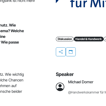
ngslink ist nicht mehr
hutz. Wie
Thema? Welche
eine
Diskussion
Handel & Handwerk
 Wie passe
Teilen
Speaker
tz. Wie wichtig
elche Chancen
Michael Dorner
nehmen auf
ünsche beider
@Handwerkskammer für Mi