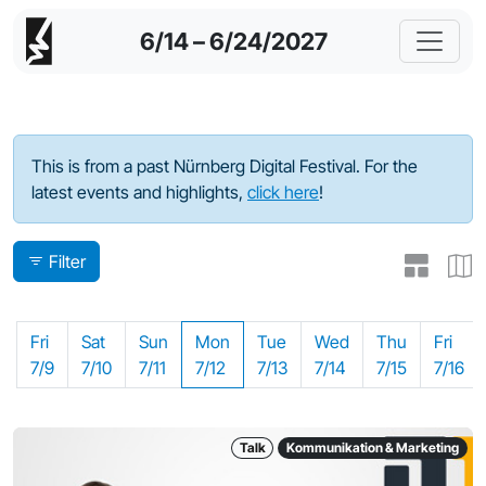
6/14 – 6/24/2027
Program - 2021
This is from a past Nürnberg Digital Festival. For the
latest events and highlights,
click here
!
Filter
Fri
Sat
Sun
Mon
Tue
Wed
Thu
Fri
7/9
7/10
7/11
7/12
7/13
7/14
7/15
7/16
Talk
Kommunikation & Marketing