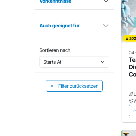
Vorkenntnisse
Auch geeignet für
202
Sortieren nach
04.
Te
Di
Co
Filter zurücksetzen
W