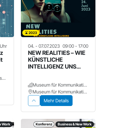
2023
 Uhr
04. - 07.07.2023
09:00 - 17:00
nz
NEW REALITIES – WIE
it
KÜNSTLICHE
INTELLIGENZ UNS
ABBILDET
Ohm - Technische Hochschule Nürnberg Georg Simon Ohm
Museum für Kommunikation Nürnberg
Museum für Kommunikation
Mehr Details
w Work
Konferenz
Business & New Work