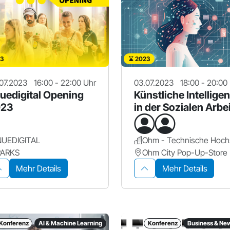
3
2023
07.2023
16:00 - 22:00 Uhr
03.07.2023
18:00 - 20:00
uedigital Opening
Künstliche Intellige
023
in der Sozialen Arbe
NUEDIGITAL
PARKS
Ohm City Pop-Up-Store
Mehr Details
Mehr Details
Konferenz
AI & Machine Learning
Konferenz
Business & Ne