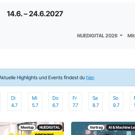
14.6. – 24.6.2027
NUEDIGITAL 2026
Mi
Aktuelle Highlights und Events findest du
hier
.
Di
Mi
Do
Fr
Sa
So
4.7
5.7
6.7
7.7
8.7
9.7
Meetup
NUEDIGITAL
Vortrag
AI & Machine L