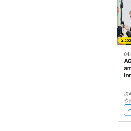
202
04.
AG
a
In
de
Me