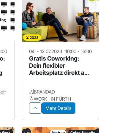
2023
6:00
04. - 12.07.2023
10:00 - 16:00
o:
Gratis Coworking:
Dein flexibler
g
Arbeitsplatz direkt am
Fürther Hbf!
mbH
BRANDAD
WORK | IN FÜRTH
Mehr Details
w Work
Vortrag
Cyber Security