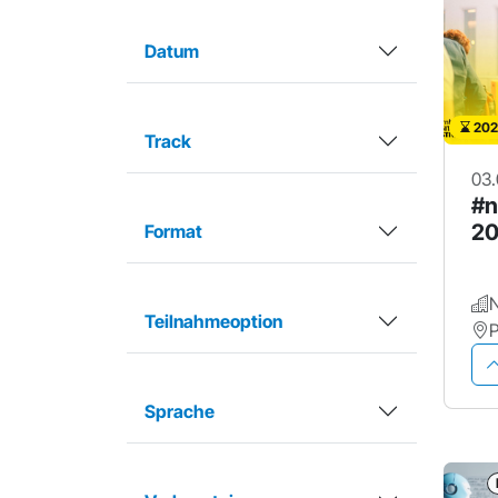
Datum
202
Track
03.
#n
2
Format
Teilnahmeoption
Sprache