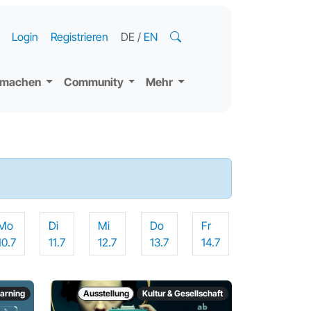
Login
Registrieren
DE
/
EN
tmachen
Community
Mehr
Mo
Di
Mi
Do
Fr
10.7
11.7
12.7
13.7
14.7
earning
Ausstellung
Kultur & Gesellschaft