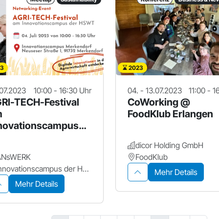
3
2023
07.2023
10:00 - 16:30 Uhr
04. - 13.07.2023
11:00 - 1
RI-TECH-Festival
CoWorking @
m
FoodKlub Erlangen
novationscampus
r HSWT in
dicor Holding GmbH
rkendorf
ANsWERK
FoodKlub
Innovationscampus der Hochschule Weihenstephan-Triesdorf
Mehr Details
Mehr Details