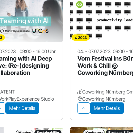
3
2023
07.2023
09:00 - 16:00 Uhr
04. - 07.07.2023
09:00 - 1
aming with AI Deep
Vom Festival ins Bür
ve: (Re-)designing
Work & Chill @
llaboration
Coworking Nürnber
LATENT
Coworking Nürnberg G
orkPlayExperience Studio
Coworking Nürnberg
Mehr Details
Mehr Details
Meetup
Sustainability
Konferenz
Business & Ne