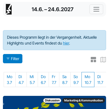
14.6. – 24.6.2027
Programm - 2023
Dieses Programm liegt in der Vergangenheit. Aktuelle
Highlights und Events findest du
hier
.
Filter
Mo
Di
Mi
Do
Fr
Sa
So
Mo
Di
3.7
4.7
5.7
6.7
7.7
8.7
9.7
10.7
11.7
Diskussion
Marketing & Kommunikation