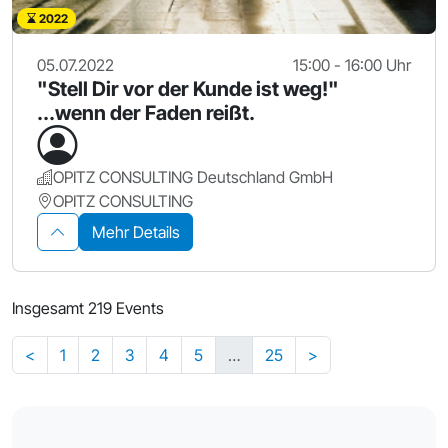
2022
05.07.2022
15:00 - 16:00 Uhr
"Stell Dir vor der Kunde ist weg!"
...wenn der Faden reißt.
OPITZ CONSULTING Deutschland GmbH
OPITZ CONSULTING
Mehr Details
Insgesamt 219 Events
<
1
2
3
4
5
…
25
>