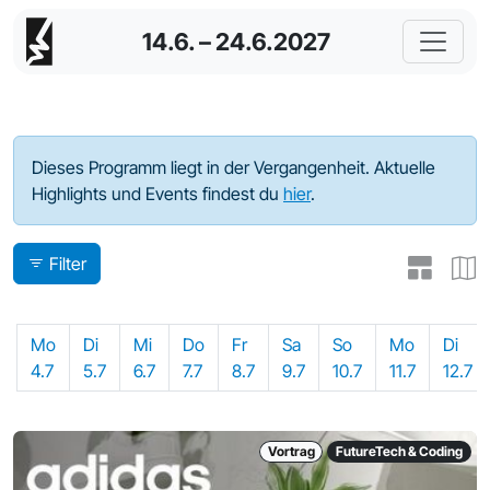
14.6. – 24.6.2027
Programm - 2022
Dieses Programm liegt in der Vergangenheit. Aktuelle
Highlights und Events findest du
hier
.
Filter
Mo
Di
Mi
Do
Fr
Sa
So
Mo
Di
4.7
5.7
6.7
7.7
8.7
9.7
10.7
11.7
12.7
Vortrag
FutureTech & Coding