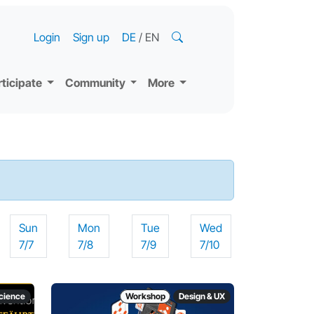
Login
Sign up
DE
/
EN
rticipate
Community
More
Sun
Mon
Tue
Wed
7/7
7/8
7/9
7/10
science
Workshop
Design & UX