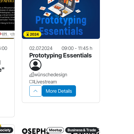
2024
6:00
02.07.2024
09:00 - 11:45 h
Prototyping Essentials
I
e"
wünschedesign
Livestream
More Details
Society
Meetup
Business & Trade