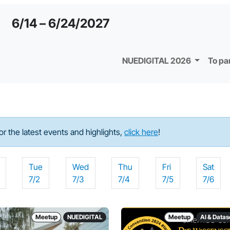
6/14 – 6/24/2027
NUEDIGITAL 2026
To pa
For the latest events and highlights,
click here
!
Tue
Wed
Thu
Fri
Sat
7/2
7/3
7/4
7/5
7/6
Meetup
NUEDIGITAL
Meetup
AI & Data