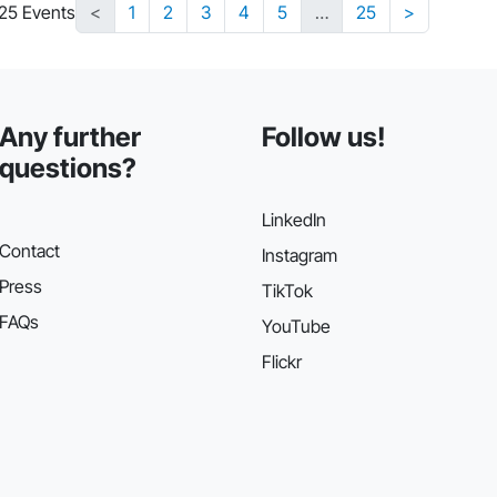
225 Events
<
1
2
3
4
5
…
25
>
Any further
Follow us!
questions?
LinkedIn
Contact
Instagram
Press
TikTok
FAQs
YouTube
Flickr