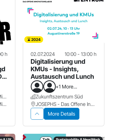
2024
00 h
02.07.2024
10:00 - 13:00 h
Digitalisierung und
gd
KMUs - Insights,
Dir
Austausch und Lunch
+1 More...
Handwerkskammer für Mittelfanken
Zukunftszentrum Süd
Handwerkskammer für Mittelfranken
JOSEPHS - Das Offene Innovationslabor
More Details
gn & UX
Talk
Sustainability & NewWork