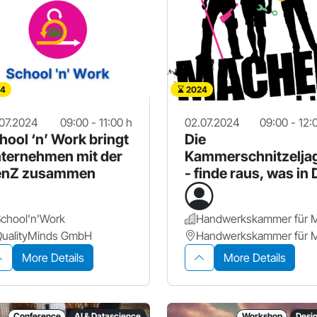
4
2024
07.2024
09:00 - 11:00 h
02.07.2024
09:00 - 12:
hool ‘n’ Work bringt
Die
ternehmen mit der
Kammerschnitzelja
enZ zusammen
- finde raus, was in 
steckt
chool'n'Work
QualityMinds GmbH
More Details
More Details
Conference
AI & Datascience
Workshop
Desi