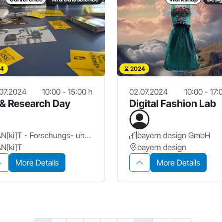
4
2024
07.2024
10:00 - 15:00 h
02.07.2024
10:00 - 17:
 & Research Day
Digital Fashion Lab
AN[ki]T - Forschungs- und Transferzentrum für Künstliche Intelligenz, Hochschule Ansbach
bayern design GmbH
N[ki]T
bayern design
More Details
More Details