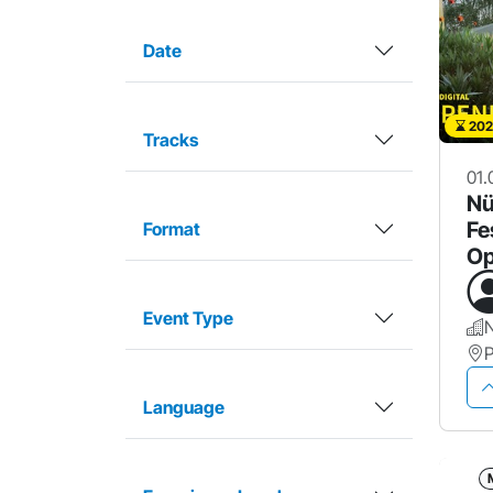
Date
202
Tracks
01.
Nü
Fe
Format
Op
Event Type
Language