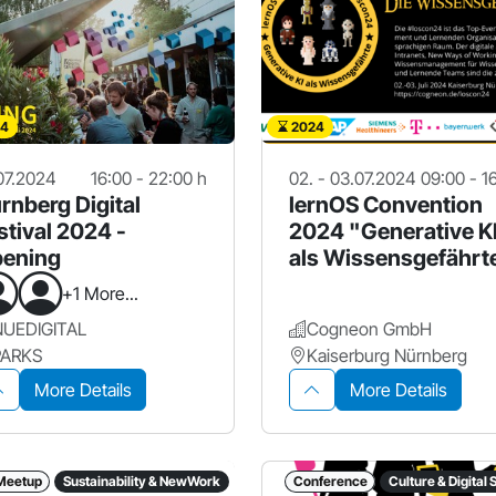
4
2024
07.2024
16:00 - 22:00 h
02. - 03.07.2024
09:00 - 1
rnberg Digital
lernOS Convention
stival 2024 -
2024 "Generative K
ening
als Wissensgefährt
+1 More...
NUEDIGITAL
Cogneon GmbH
PARKS
Kaiserburg Nürnberg
More Details
More Details
Meetup
Sustainability & NewWork
Conference
Culture & Digital 