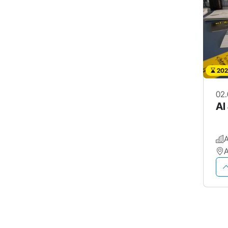
202
02.
AI
A