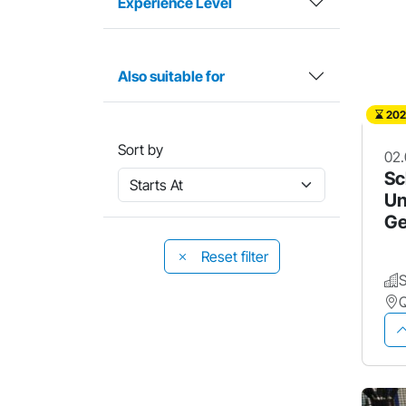
Experience Level
Also suitable for
202
Sort by
02.
Sc
Un
G
Reset filter
S