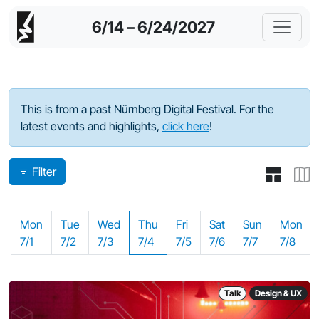
6/14 – 6/24/2027
Program - 2024
This is from a past Nürnberg Digital Festival. For the
latest events and highlights,
click here
!
Filter
Mon
Tue
Wed
Thu
Fri
Sat
Sun
Mon
7/1
7/2
7/3
7/4
7/5
7/6
7/7
7/8
Talk
Design & UX