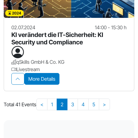
2024
02.07.2024
14:00 - 15:30 h
KI verändert die IT-Sicherheit: KI
Security und Compliance
qSkills GmbH & Co. KG
Livestream
More Details
Total 41 Events
<
1
2
3
4
5
>