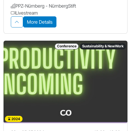
PPZ-Nürnberg - NürnbergStift
Livestream
More Details
Conference
Sustainability & NewWork
2024