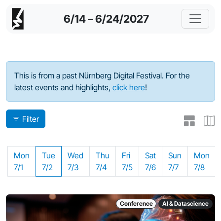
6/14 – 6/24/2027
Program - 2024
This is from a past Nürnberg Digital Festival. For the
latest events and highlights,
click here
!
Filter
Mon
Tue
Wed
Thu
Fri
Sat
Sun
Mon
7/1
7/2
7/3
7/4
7/5
7/6
7/7
7/8
Conference
AI & Datascience