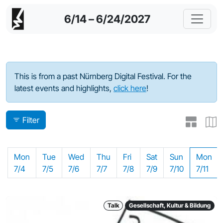
6/14 – 6/24/2027
Program - 2022
This is from a past Nürnberg Digital Festival. For the
latest events and highlights,
click here
!
Filter
Mon
Tue
Wed
Thu
Fri
Sat
Sun
Mon
7/4
7/5
7/6
7/7
7/8
7/9
7/10
7/11
Talk
Gesellschaft, Kultur & Bildung