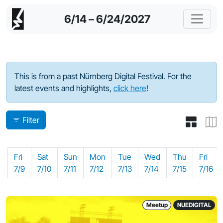
6/14 – 6/24/2027
Program - 2021
This is from a past Nürnberg Digital Festival. For the
latest events and highlights,
click here
!
Filter
Fri
Sat
Sun
Mon
Tue
Wed
Thu
Fri
7/9
7/10
7/11
7/12
7/13
7/14
7/15
7/16
Meetup
NUEDIGITAL