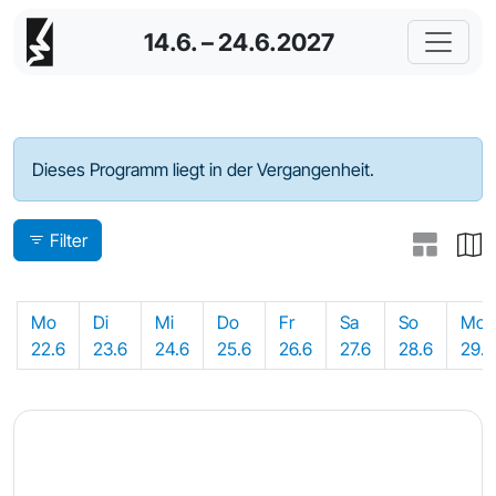
14.6. – 24.6.2027
Programm - 2026
Dieses Programm liegt in der Vergangenheit.
Filter
Mo
Di
Mi
Do
Fr
Sa
So
Mo
22.6
23.6
24.6
25.6
26.6
27.6
28.6
29.6