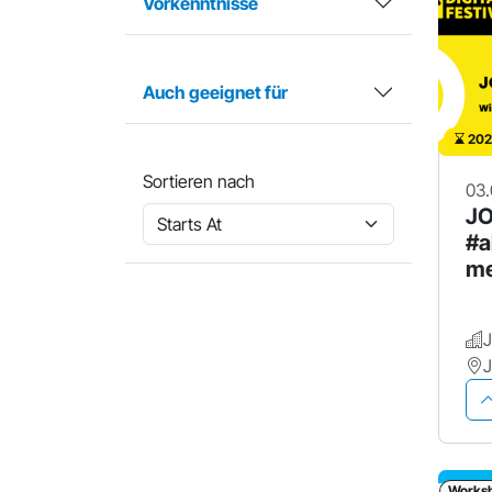
Vorkenntnisse
Auch geeignet für
202
Sortieren nach
03.
JO
#a
me
Works