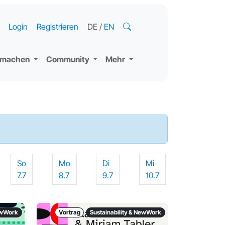
Login
Registrieren
DE
/
EN
tmachen
Community
Mehr
So
Mo
Di
Mi
7.7
8.7
9.7
10.7
NewWork
Vortrag
Sustainability & NewWork