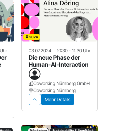
2024
 Uhr
03.07.2024
10:30 - 11:30 Uhr
Der
Die neue Phase der
e
Human-AI-Interaction
Coworking Nürnberg GmbH
Coworking Nürnberg
Mehr Details
 Health
Workshop
Sustainability & NewWork