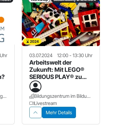
2024
 Uhr
03.07.2024
12:00 - 13:30 Uhr
Arbeitswelt der
Zukunft: Mit LEGO®
n?
SERIOUS PLAY® zu
neuen Perspektiven
PPZ-Nürnberg - NürnbergStift
Bildungszentrum im Bildungscampus Nürnberg
Livestream
Mehr Details