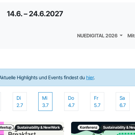
14.6. – 24.6.2027
NUEDIGITAL 2026
Mi
Aktuelle Highlights und Events findest du
hier
.
Di
Mi
Do
Fr
Sa
2.7
3.7
4.7
5.7
6.7
Meetup
Sustainability & NewWork
Konferenz
Sustainability & 