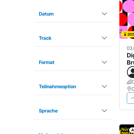
Datum
202
Track
03.
Di
Br
Format
Teilnahmeoption
Sprache
A