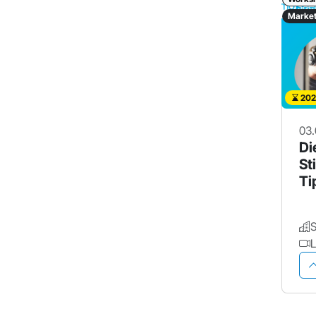
Market
202
03.
Di
St
Ti
Pr
L