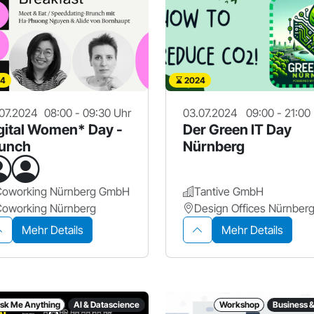
4
2024
07.2024
08:00 - 09:30 Uhr
03.07.2024
09:00 - 21:00
gital Women* Day -
Der Green IT Day
unch
Nürnberg
Coworking Nürnberg GmbH
Tantive GmbH
Coworking Nürnberg
Mehr Details
Mehr Details
sk Me Anything
AI & Datascience
Workshop
Business 