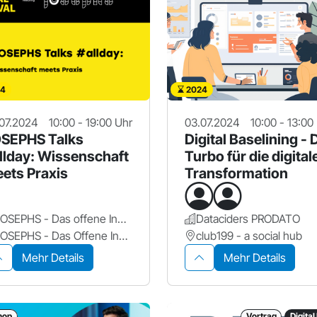
4
2024
07.2024
10:00 - 19:00 Uhr
03.07.2024
10:00 - 13:00
SEPHS Talks
Digital Baselining - 
llday: Wissenschaft
Turbo für die digital
ets Praxis
Transformation
JOSEPHS - Das offene Innovationslabor
Dataciders PRODATO
JOSEPHS - Das Offene Innovationslabor
club199 - a social hub
Mehr Details
Mehr Details
hop
Vortrag
Digital