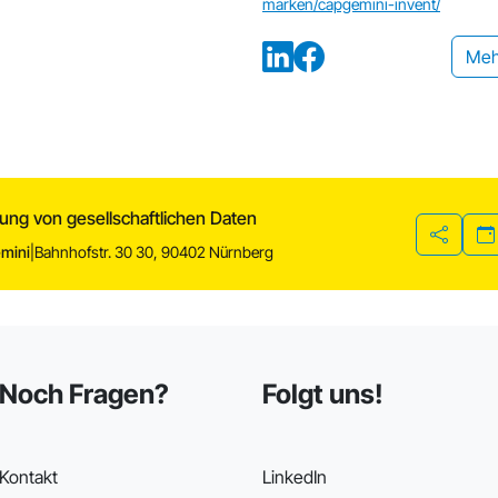
marken/capgemini-invent/
Meh
erung von gesellschaftlichen Daten
mini
|
Bahnhofstr. 30 30, 90402 Nürnberg
Teilen
Noch Fragen?
Folgt uns!
Kontakt
LinkedIn