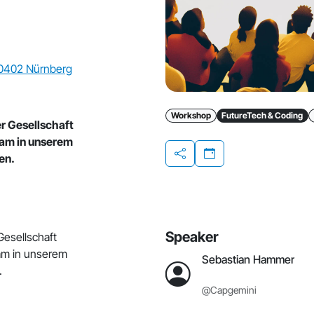
90402 Nürnberg
Workshop
FutureTech & Coding
er Gesellschaft
sam in unserem
en.
Teilen
Speaker
 Gesellschaft
am in unserem
Sebastian Hammer
.
@Capgemini