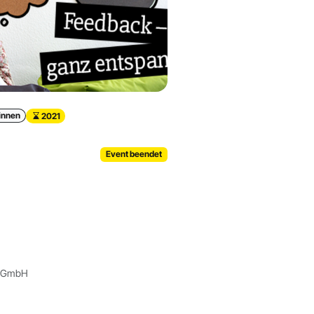
innen
2021
Event beendet
 GmbH