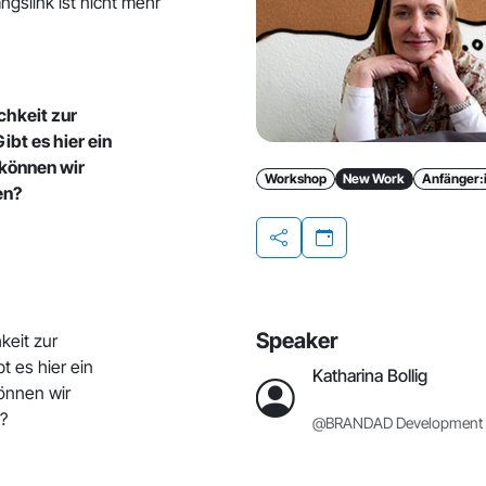
ngslink ist nicht mehr
chkeit zur
bt es hier ein
können wir
Workshop
New Work
Anfänger:
en?
Teilen
Speaker
keit zur
 es hier ein
Katharina Bollig
önnen wir
?
@BRANDAD Development