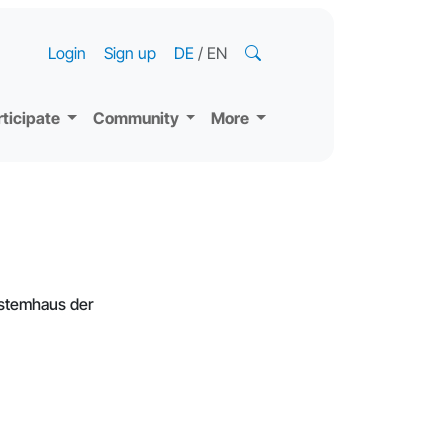
Login
Sign up
DE
/
EN
rticipate
Community
More
ystemhaus der