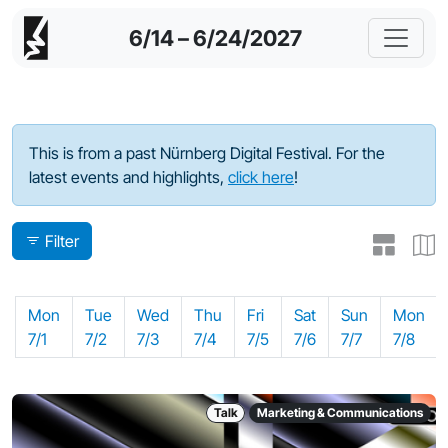
6/14 – 6/24/2027
Program - 2024
This is from a past Nürnberg Digital Festival. For the
latest events and highlights,
click here
!
Filter
Mon
Tue
Wed
Thu
Fri
Sat
Sun
Mon
7/1
7/2
7/3
7/4
7/5
7/6
7/7
7/8
Talk
Marketing & Communications