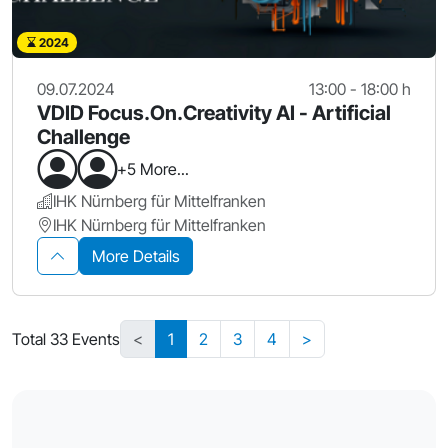
2024
09.07.2024
13:00 - 18:00 h
VDID Focus.On.Creativity AI - Artificial
Challenge
+5 More...
IHK Nürnberg für Mittelfranken
IHK Nürnberg für Mittelfranken
More Details
Total 33 Events
<
1
2
3
4
>