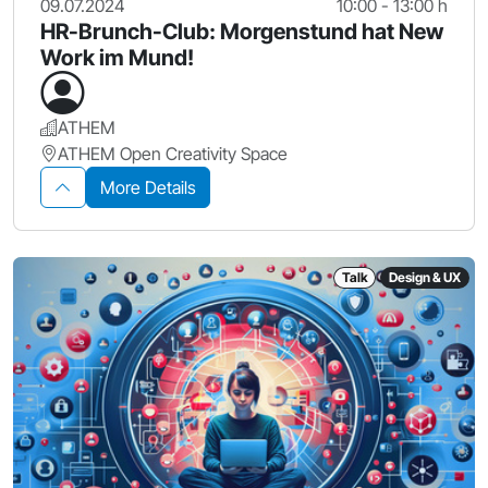
09.07.2024
10:00 - 13:00 h
HR-Brunch-Club: Morgenstund hat New
Work im Mund!
ATHEM
ATHEM Open Creativity Space
More Details
Talk
Design & UX