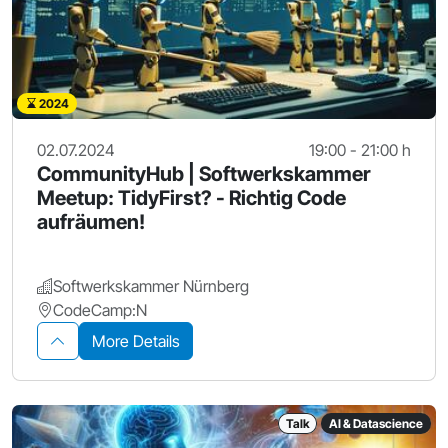
2024
02.07.2024
19:00 - 21:00 h
CommunityHub | Softwerkskammer
Meetup: TidyFirst? - Richtig Code
aufräumen!
Softwerkskammer Nürnberg
CodeCamp:N
More Details
Talk
AI & Datascience