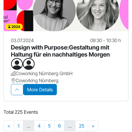
2024
03.07.2024
09:30 - 10:30 h
Design with Purpose:Gestaltung mit
Haltung für ein nachhaltiges Morgen
Coworking Nürnberg GmbH
Coworking Nürnberg
More Details
Total 225 Events
<
1
…
4
5
6
…
25
>