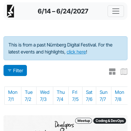
6/14 – 6/24/2027
Program - 2024
This is from a past Nürnberg Digital Festival. For the
latest events and highlights,
click here
!
Filter
Mon
Tue
Wed
Thu
Fri
Sat
Sun
Mon
7/1
7/2
7/3
7/4
7/5
7/6
7/7
7/8
Meetup
Coding & DevOps