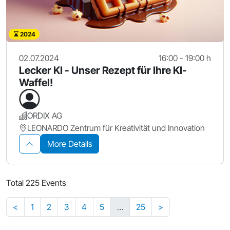
2024
02.07.2024
16:00 - 19:00 h
Lecker KI - Unser Rezept für Ihre KI-
Waffel!
ORDIX AG
LEONARDO Zentrum für Kreativität und Innovation
More Details
Total 225 Events
<
1
2
3
4
5
…
25
>