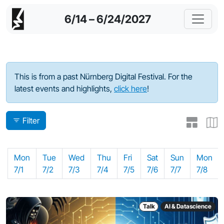
6/14 – 6/24/2027
Program - 2024
This is from a past Nürnberg Digital Festival. For the
latest events and highlights,
click here
!
Filter
Mon
Tue
Wed
Thu
Fri
Sat
Sun
Mon
7/1
7/2
7/3
7/4
7/5
7/6
7/7
7/8
Talk
AI & Datascience