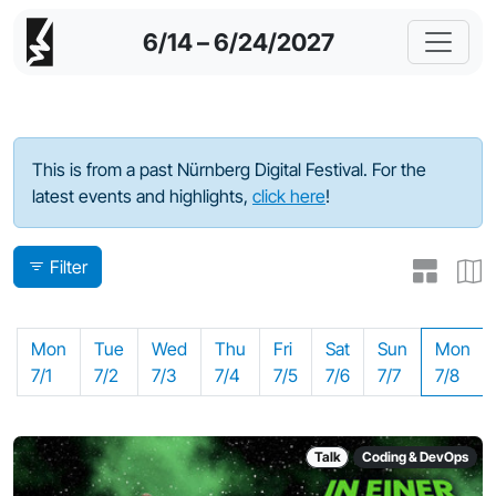
6/14 – 6/24/2027
Program - 2024
This is from a past Nürnberg Digital Festival. For the
latest events and highlights,
click here
!
Filter
Mon
Tue
Wed
Thu
Fri
Sat
Sun
Mon
7/1
7/2
7/3
7/4
7/5
7/6
7/7
7/8
Talk
Coding & DevOps