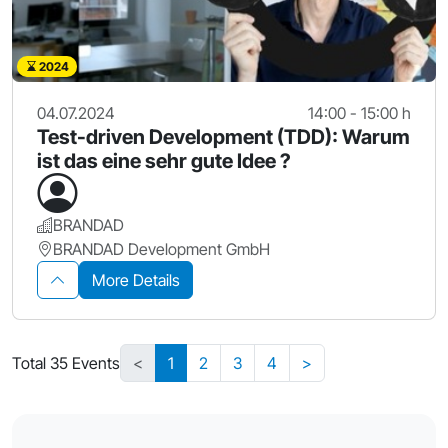
2024
04.07.2024
14:00 - 15:00 h
Test-driven Development (TDD): Warum
ist das eine sehr gute Idee ?
BRANDAD
BRANDAD Development GmbH
More Details
Total 35 Events
<
1
2
3
4
>