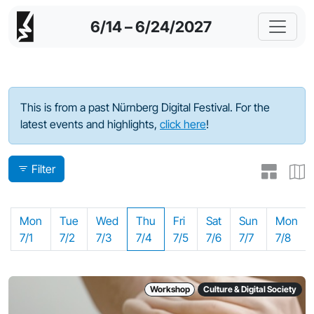
6/14 – 6/24/2027
Program - 2024
This is from a past Nürnberg Digital Festival. For the
latest events and highlights,
click here
!
Filter
Mon
Tue
Wed
Thu
Fri
Sat
Sun
Mon
7/1
7/2
7/3
7/4
7/5
7/6
7/7
7/8
Workshop
Culture & Digital Society