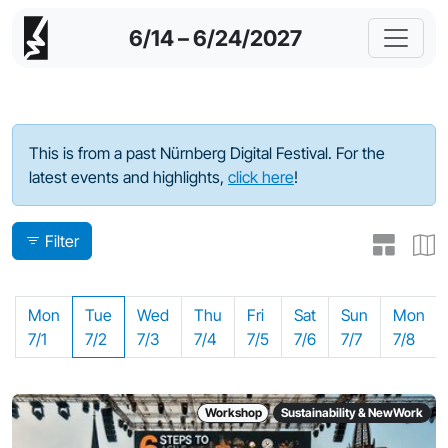
6/14 – 6/24/2027
Program - 2024
This is from a past Nürnberg Digital Festival. For the
latest events and highlights,
click here
!
Filter
Mon
Tue
Wed
Thu
Fri
Sat
Sun
Mon
7/1
7/2
7/3
7/4
7/5
7/6
7/7
7/8
Workshop
Sustainability & NewWork