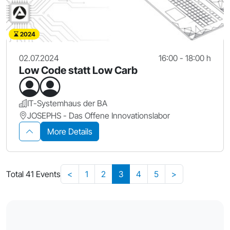
2024
02.07.2024
16:00 - 18:00 h
Low Code statt Low Carb
IT-Systemhaus der BA
JOSEPHS - Das Offene Innovationslabor
More Details
Total 41 Events
<
1
2
3
4
5
>