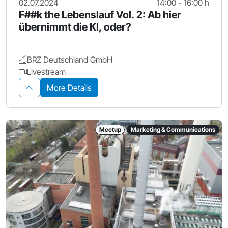
02.07.2024
14:00 - 16:00 h
F##k the Lebenslauf Vol. 2: Ab hier
übernimmt die KI, oder?
BRZ Deutschland GmbH
Livestream
More Details
Meetup
Marketing & Communications