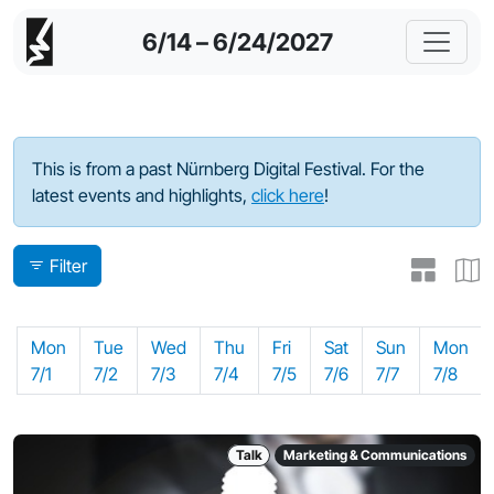
6/14 – 6/24/2027
Program - 2024
This is from a past Nürnberg Digital Festival. For the
latest events and highlights,
click here
!
Filter
Mon
Tue
Wed
Thu
Fri
Sat
Sun
Mon
7/1
7/2
7/3
7/4
7/5
7/6
7/7
7/8
Talk
Marketing & Communications