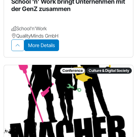
School ‘n’ Work bringt Unternehmen mit
der GenZ zusammen
School'n'Work
QualityMinds GmbH
More Details
Conference
Culture & Digital Society