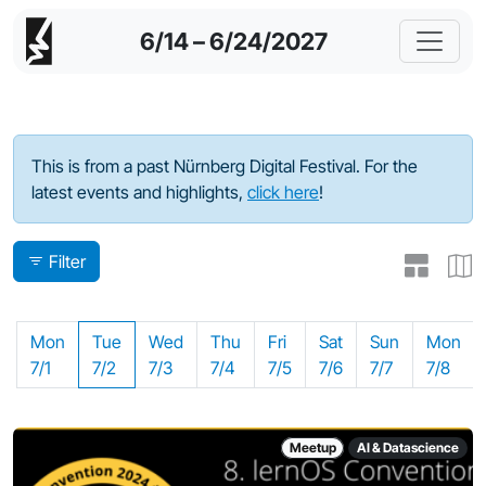
6/14 – 6/24/2027
Program - 2024
This is from a past Nürnberg Digital Festival. For the
latest events and highlights,
click here
!
Filter
Mon
Tue
Wed
Thu
Fri
Sat
Sun
Mon
7/1
7/2
7/3
7/4
7/5
7/6
7/7
7/8
Meetup
AI & Datascience