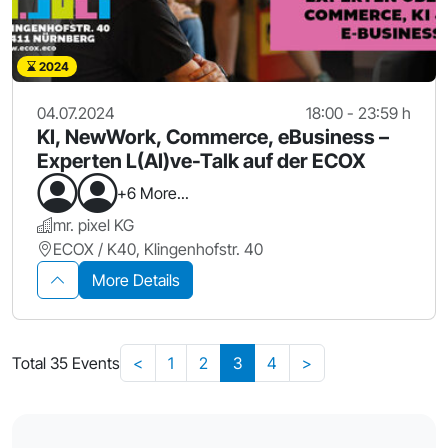
2024
04.07.2024
18:00 - 23:59 h
KI, NewWork, Commerce, eBusiness –
Experten L(AI)ve-Talk auf der ECOX
+6 More...
mr. pixel KG
ECOX / K40, Klingenhofstr. 40
More Details
Total 35 Events
<
1
2
3
4
>