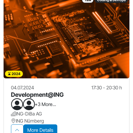
2024
04.07.2024
17:30 - 20:30 h
Development@ING
+3 More...
ING-DiBa AG
ING Nürnberg
More Details