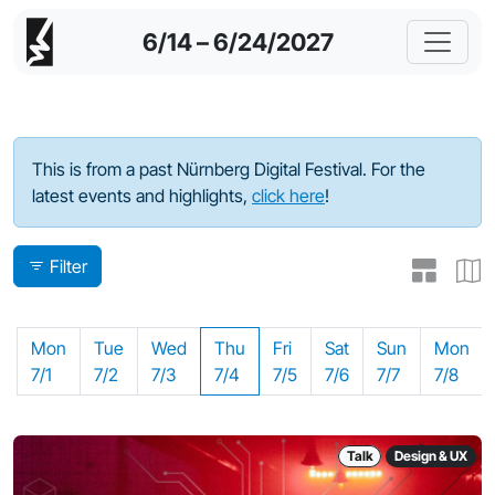
6/14 – 6/24/2027
Program - 2024
This is from a past Nürnberg Digital Festival. For the
latest events and highlights,
click here
!
Filter
Mon
Tue
Wed
Thu
Fri
Sat
Sun
Mon
7/1
7/2
7/3
7/4
7/5
7/6
7/7
7/8
Talk
Design & UX