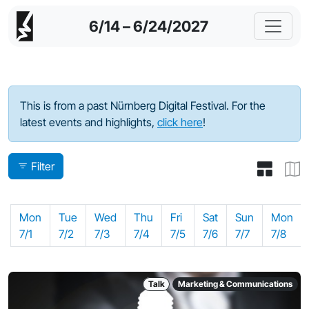
6/14 – 6/24/2027
Program - 2024
This is from a past Nürnberg Digital Festival. For the
latest events and highlights,
click here
!
Filter
Mon
Tue
Wed
Thu
Fri
Sat
Sun
Mon
7/1
7/2
7/3
7/4
7/5
7/6
7/7
7/8
Talk
Marketing & Communications