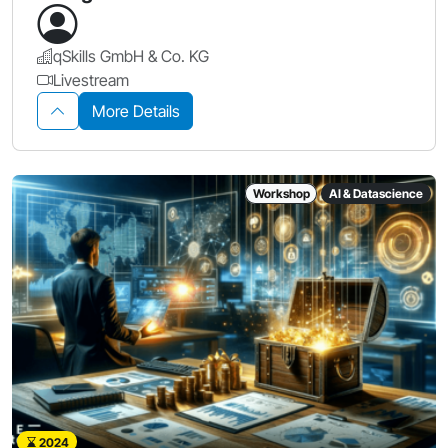
qSkills GmbH & Co. KG
Livestream
More Details
Workshop
AI & Datascience
2024