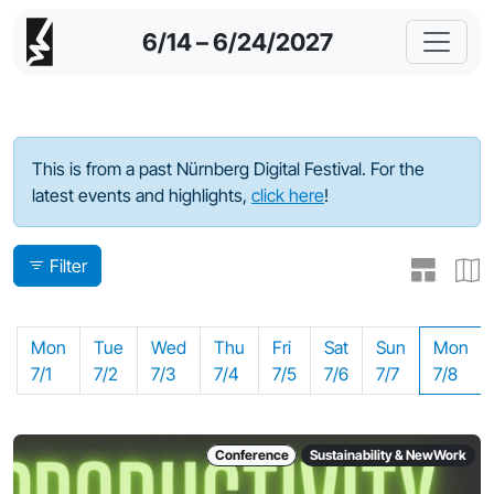
6/14 – 6/24/2027
Program - 2024
This is from a past Nürnberg Digital Festival. For the
latest events and highlights,
click here
!
Filter
Mon
Tue
Wed
Thu
Fri
Sat
Sun
Mon
7/1
7/2
7/3
7/4
7/5
7/6
7/7
7/8
Conference
Sustainability & NewWork