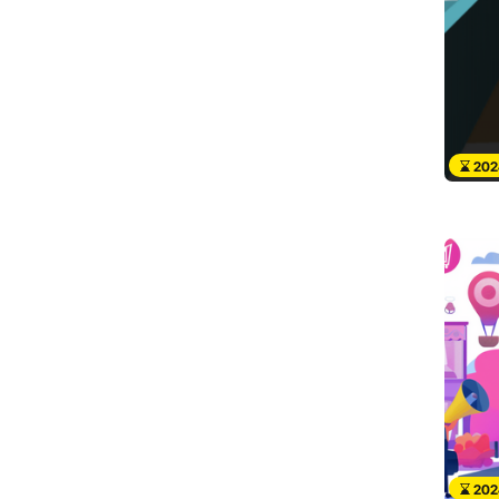
202
202