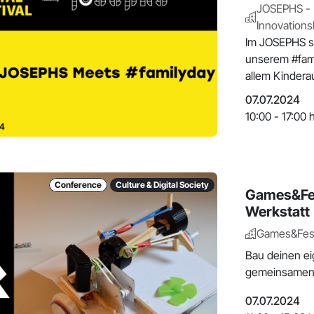
JOSEPHS - 
Innovations
Im JOSEPHS si
unserem #fami
allem Kinderau
07.07.2024
10:00 - 17:00 
4
Conference
Culture & Digital Society
Games&Fes
Werkstatt
Games&Fest
Bau deinen ei
gemeinsamen
07.07.2024