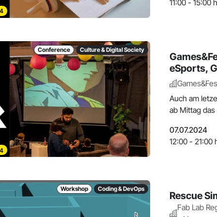
11:00 - 15:00 
4
Conference
Culture & Digital Society
Games&Fes
eSports, 
Games&Fest
Auch am letze
ab Mittag das
07.07.2024
12:00 - 21:00 
4
Workshop
Coding & DevOps
Rescue Sim
Fab Lab Re