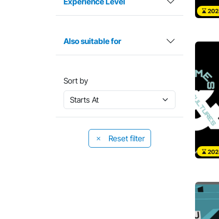
Experience Level
202
Also suitable for
Sort by
Reset filter
202