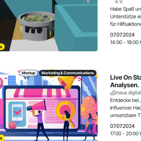
e.V.
Habe Spaß und
Unterstütze 
für Hilfsaktio
07.07.2024
14:00 - 18:00 
4
Meetup
Marketing & Communications
Live On St
Analysen. 
mava digital
Entdecke bei 
Influencer Hac
umsetzbare Ti
07.07.2024
17:00 - 20:00 
4