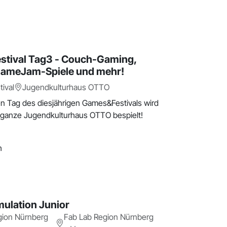
h
tival Tag3 - Couch-Gaming,
GameJam-Spiele und mehr!
ival
Jugendkulturhaus OTTO
n Tag des diesjährigen Games&Festivals wird
 ganze Jugendkulturhaus OTTO bespielt!
h
ulation Junior
gion Nürnberg
Fab Lab Region Nürnberg