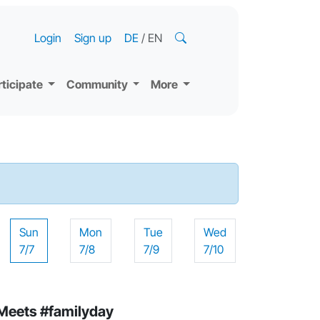
Login
Sign up
DE
/
EN
rticipate
Community
More
Sun
Mon
Tue
Wed
7/7
7/8
7/9
7/10
eets #familyday