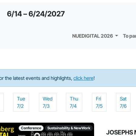
6/14 – 6/24/2027
NUEDIGITAL 2026
To pa
For the latest events and highlights,
click here
!
Tue
Wed
Thu
Fri
Sat
7/2
7/3
7/4
7/5
7/6
Conference
Sustainability & NewWork
JOSEPHS M