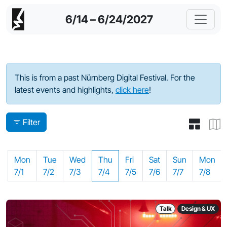
6/14 – 6/24/2027
Program - 2024
This is from a past Nürnberg Digital Festival. For the
latest events and highlights,
click here
!
Filter
Mon
Tue
Wed
Thu
Fri
Sat
Sun
Mon
7/1
7/2
7/3
7/4
7/5
7/6
7/7
7/8
Talk
Design & UX