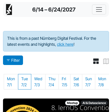
6/14 – 6/24/2027
Program - 2024
This is from a past Nürnberg Digital Festival. For the
latest events and highlights,
click here
!
Filter
Mon
Tue
Wed
Thu
Fri
Sat
Sun
Mon
7/1
7/2
7/3
7/4
7/5
7/6
7/7
7/8
Meetup
AI & Datascience