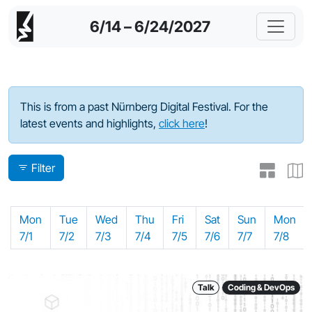
6/14 – 6/24/2027
Program - 2024
This is from a past Nürnberg Digital Festival. For the
latest events and highlights,
click here
!
Filter
Mon
Tue
Wed
Thu
Fri
Sat
Sun
Mon
7/1
7/2
7/3
7/4
7/5
7/6
7/7
7/8
Talk
Coding & DevOps