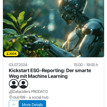
2024
03.07.2024
15:00 - 19:00 h
Kickstart ESG-Reporting: Der smarte
Weg mit Machine Learning
Dataciders PRODATO
club199 - a social hub
More Details