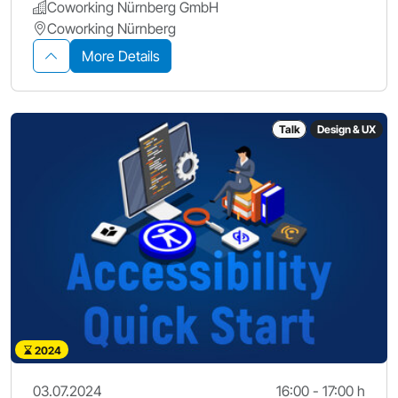
Coworking Nürnberg GmbH
Coworking Nürnberg
More Details
Talk
Design & UX
2024
03.07.2024
16:00 - 17:00 h