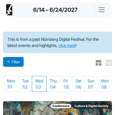
6/14 – 6/24/2027
Program - 2024
This is from a past Nürnberg Digital Festival. For the
latest events and highlights,
click here
!
Filter
Mon
Tue
Wed
Thu
Fri
Sat
Sun
Mon
7/1
7/2
7/3
7/4
7/5
7/6
7/7
7/8
Conference
Culture & Digital Society