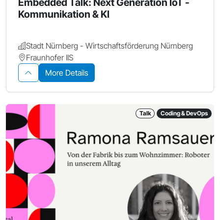
Embedded Talk: Next Generation IoT -
Kommunikation & KI
Stadt Nürnberg - Wirtschaftsförderung Nürnberg
Fraunhofer IIS
More Details
Talk
Coding & DevOps