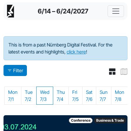
6/14 – 6/24/2027
Program - 2024
This is from a past Nürnberg Digital Festival. For the
latest events and highlights,
click here
!
Filter
Mon
Tue
Wed
Thu
Fri
Sat
Sun
Mon
7/1
7/2
7/3
7/4
7/5
7/6
7/7
7/8
Conference
Business & Trade