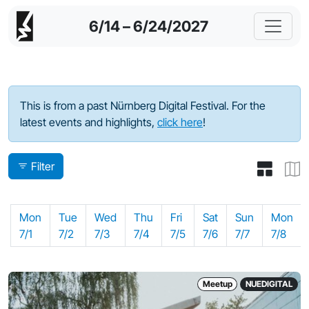
6/14 – 6/24/2027
Program - 2024
This is from a past Nürnberg Digital Festival. For the
latest events and highlights,
click here
!
Filter
Mon
Tue
Wed
Thu
Fri
Sat
Sun
Mon
7/1
7/2
7/3
7/4
7/5
7/6
7/7
7/8
Meetup
NUEDIGITAL