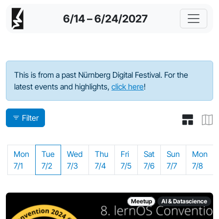
6/14 – 6/24/2027
Program - 2024
This is from a past Nürnberg Digital Festival. For the
latest events and highlights,
click here
!
Filter
Mon
Tue
Wed
Thu
Fri
Sat
Sun
Mon
7/1
7/2
7/3
7/4
7/5
7/6
7/7
7/8
Meetup
AI & Datascience