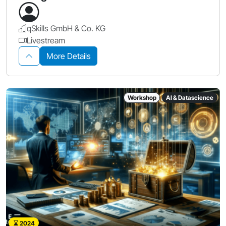
qSkills GmbH & Co. KG
Livestream
More Details
Workshop
AI & Datascience
2024