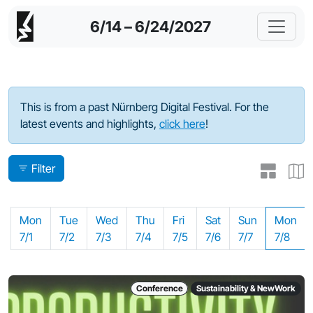
6/14 – 6/24/2027
Program - 2024
This is from a past Nürnberg Digital Festival. For the
latest events and highlights,
click here
!
Filter
Mon
Tue
Wed
Thu
Fri
Sat
Sun
Mon
7/1
7/2
7/3
7/4
7/5
7/6
7/7
7/8
Conference
Sustainability & NewWork