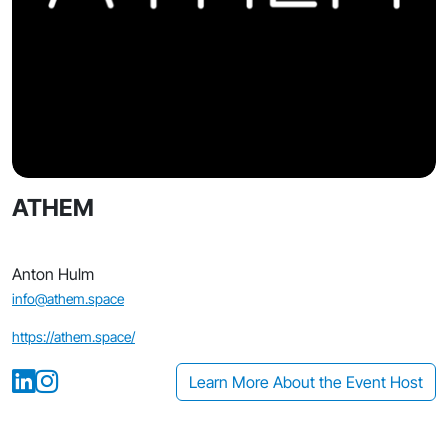
ATHEM
Anton Hulm
info@athem.space
https://athem.space/
Learn More About the Event Host