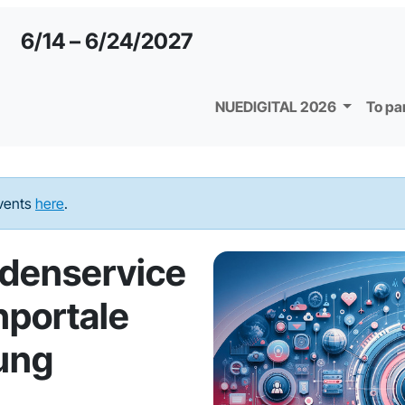
6/14 – 6/24/2027
NUEDIGITAL 2026
To pa
events
here
.
ndenservice
nportale
ung