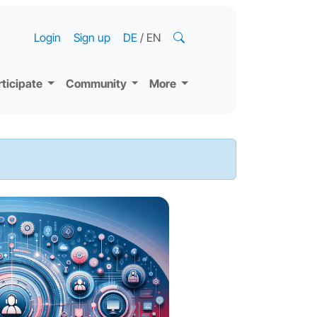
Login
Sign up
DE
/
EN
rticipate
Community
More