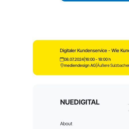
Digitaler Kundenservice - Wie K
08.07.2024
|
16:00 - 18:00 h
mediendesign AG
|
Äußere Sulzbacher
NUEDIGITAL
About