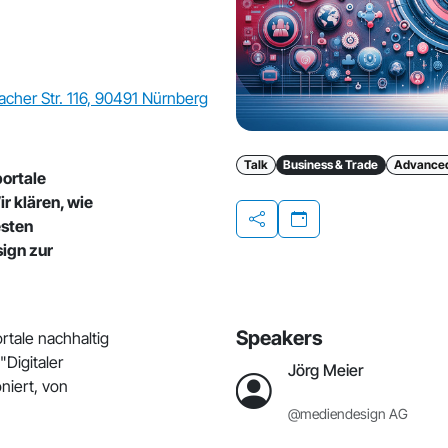
cher Str. 116, 90491 Nürnberg
Talk
Business & Trade
Advance
ortale
r klären, wie
esten
Share
sign zur
Speakers
tale nachhaltig
"Digitaler
Jörg Meier
niert, von
@mediendesign AG