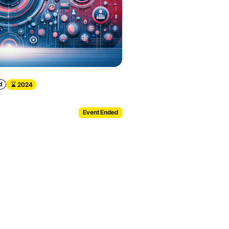
d
2024
Event Ended