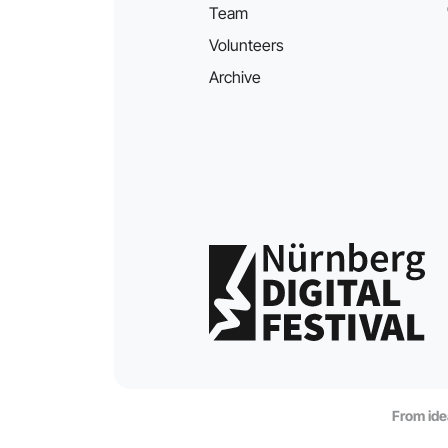
Team
Volunteers
Archive
From idea