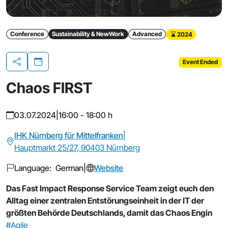
Conference
Sustainability & NewWork
Advanced
2024
Event Ended
Share
Chaos FIRST
03.07.2024
|
16:00 - 18:00 h
IHK Nürnberg für Mittelfranken
|
Hauptmarkt 25/27, 90403 Nürnberg
Language: German
|
Website
Das Fast Impact Response Service Team zeigt euch den
Alltag einer zentralen Entstörungseinheit in der IT der
größten Behörde Deutschlands, damit das Chaos Engin
#Agile