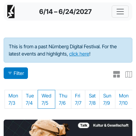
6/14 – 6/24/2027
Program - 2023
This is from a past Nürnberg Digital Festival. For the
latest events and highlights,
click here
!
Filter
Mon
Tue
Wed
Thu
Fri
Sat
Sun
Mon
7/3
7/4
7/5
7/6
7/7
7/8
7/9
7/10
Talk
Kultur & Gesellschaft