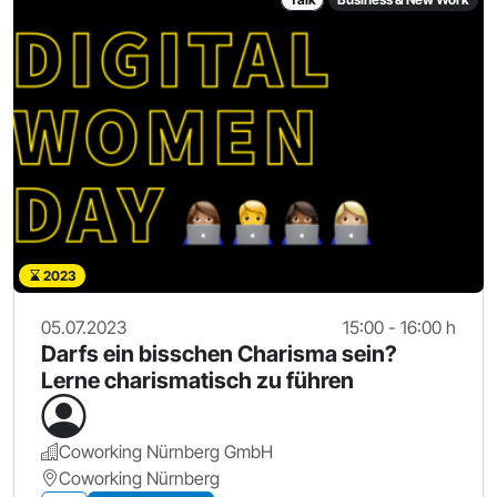
2023
05.07.2023
15:00 - 16:00 h
Darfs ein bisschen Charisma sein?
Lerne charismatisch zu führen
Coworking Nürnberg GmbH
Coworking Nürnberg