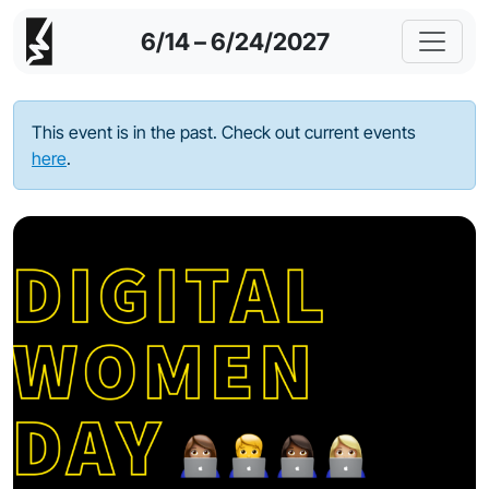
6/14 – 6/24/2027
This event is in the past. Check out current events
here
.