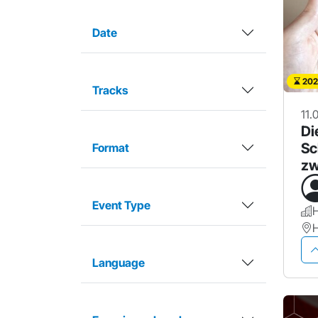
Date
202
Tracks
11.
Di
Sc
Format
zw
un
Event Type
Language