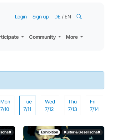
Login
Sign up
DE
/
EN
rticipate
Community
More
Mon
Tue
Wed
Thu
Fri
7/10
7/11
7/12
7/13
7/14
lschaft
Exhibition
Kultur & Gesellschaft