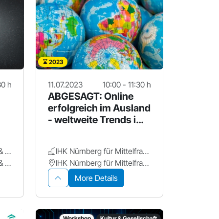
2023
30 h
11.07.2023
10:00 - 11:30 h
ABGESAGT: Online
erfolgreich im Ausland
- weltweite Trends im
E-Commerce
Weissman & Cie. GmbH & Co. KG
IHK Nürnberg für Mittelfranken
Weissman & Cie. GmbH & Co. KG
IHK Nürnberg für Mittelfranken
More Details
Workshop
Kultur & Gesellschaft