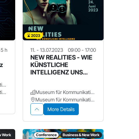
2023
45 h
11. - 13.07.2023
09:00 - 17:00
NEW REALITIES - WIE
z
KÜNSTLICHE
INTELLIGENZ UNS
ABBILDET
Museum für Kommunikation Nürnberg
Museum für Kommunikation
Museum für Kommunikation Nürnberg
Museum für Kommunikation
More Details
w Work
Conference
Business & New Work