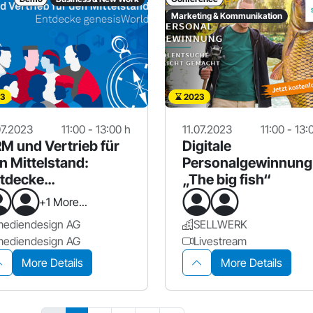
Marketing & Kommunikation
3
2023
07.2023
11:00 - 13:00 h
11.07.2023
11:00 - 13:
M und Vertrieb für
Digitale
n Mittelstand:
Personalgewinnung
tdecke
„The big fish“
nesisWorld
+1 More...
mediendesign AG
SELLWERK
mediendesign AG
Livestream
More Details
More Details