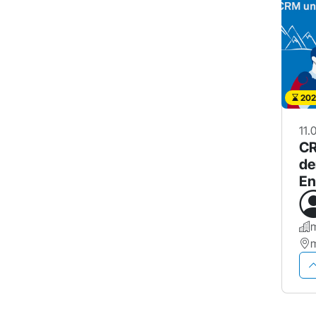
202
11.
CR
de
En
ge