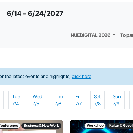
6/14 – 6/24/2027
NUEDIGITAL 2026
To pa
For the latest events and highlights,
click here
!
Tue
Wed
Thu
Fri
Sat
Sun
7/4
7/5
7/6
7/7
7/8
7/9
Conference
Business & New Work
Workshop
Kultur & Gesel