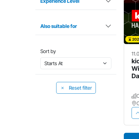
Experience Level
Also suitable for
202
Sort by
11.
ki
Wi
Da
Ja
Reset filter
O