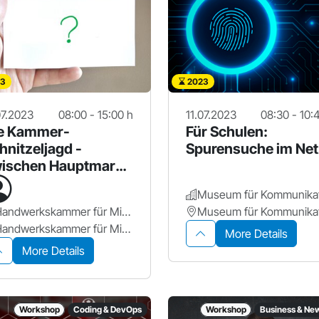
3
2023
07.2023
08:00 - 15:00 h
11.07.2023
08:30 - 10:
e Kammer-
Für Schulen:
hnitzeljagd -
Spurensuche im Net
ischen Hauptmarkt
d Rathenauplatz
Handwerkskammer für Mittelfranken, Industrie- und Handelskammer Nürnberg für Mittelfranken
Handwerkskammer für Mittelfranken
More Details
More Details
Workshop
Coding & DevOps
Workshop
Business & Ne