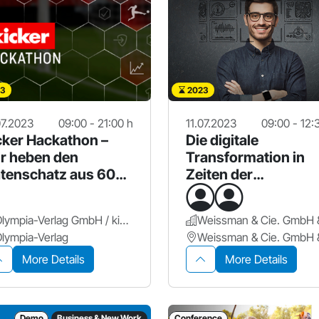
3
2023
07.2023
09:00 - 21:00 h
11.07.2023
09:00 - 12:
cker Hackathon –
Die digitale
r heben den
Transformation in
tenschatz aus 60
Zeiten der
hren Bundesliga!
Veränderung!
Olympia-Verlag GmbH / kicker
lympia-Verlag
More Details
More Details
Demo
Business & New Work
Conference