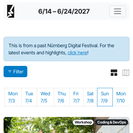
6/14 – 6/24/2027
Program - 2023
This is from a past Nürnberg Digital Festival. For the
latest events and highlights,
click here
!
Filter
Mon
Tue
Wed
Thu
Fri
Sat
Sun
Mon
7/3
7/4
7/5
7/6
7/7
7/8
7/9
7/10
Workshop
Coding & DevOps