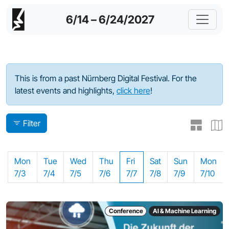
6/14 – 6/24/2027
Program - 2023
This is from a past Nürnberg Digital Festival. For the
latest events and highlights,
click here
!
Filter
Mon
Tue
Wed
Thu
Fri
Sat
Sun
Mon
7/3
7/4
7/5
7/6
7/7
7/8
7/9
7/10
Conference
AI & Machine Learning