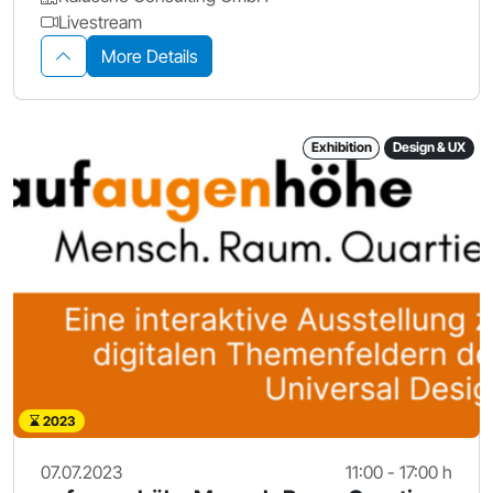
Livestream
More Details
Exhibition
Design & UX
2023
07.07.2023
11:00 - 17:00 h