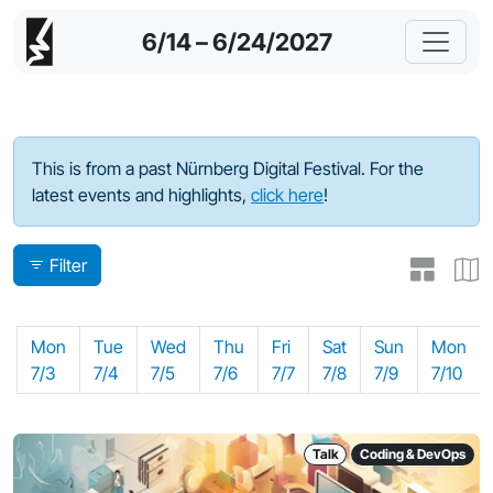
6/14 – 6/24/2027
Program - 2023
This is from a past Nürnberg Digital Festival. For the
latest events and highlights,
click here
!
Filter
Mon
Tue
Wed
Thu
Fri
Sat
Sun
Mon
7/3
7/4
7/5
7/6
7/7
7/8
7/9
7/10
Talk
Coding & DevOps