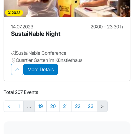
2023
14.07.2023
20:00 - 23:30 h
SustaiNable Night
SustaiNable Conference
Quartier Garten im Künstlerhaus
More Details
Total 207 Events
<
1
…
19
20
21
22
23
>