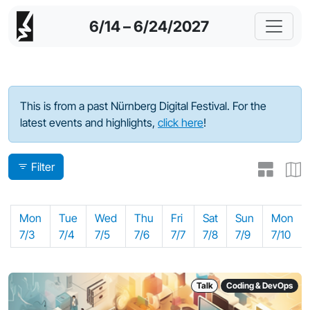
6/14 – 6/24/2027
Program - 2023
This is from a past Nürnberg Digital Festival. For the
latest events and highlights,
click here
!
Filter
Mon
Tue
Wed
Thu
Fri
Sat
Sun
Mon
7/3
7/4
7/5
7/6
7/7
7/8
7/9
7/10
Talk
Coding & DevOps