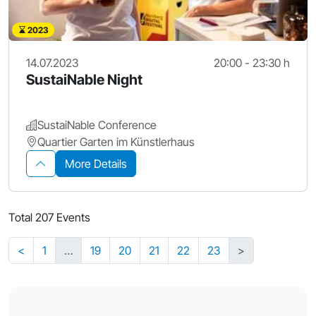
2023
14.07.2023
20:00 - 23:30 h
SustaiNable Night
SustaiNable Conference
Quartier Garten im Künstlerhaus
More Details
Total 207 Events
<
1
…
19
20
21
22
23
>