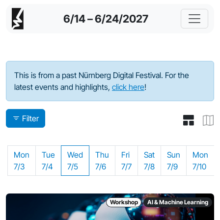
6/14 – 6/24/2027
Program - 2023
This is from a past Nürnberg Digital Festival. For the
latest events and highlights,
click here
!
Filter
Mon
Tue
Wed
Thu
Fri
Sat
Sun
Mon
7/3
7/4
7/5
7/6
7/7
7/8
7/9
7/10
Workshop
AI & Machine Learning